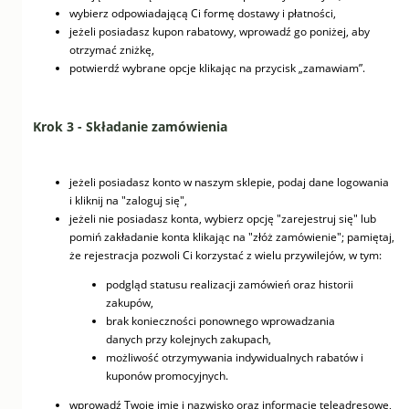
wybierz odpowiadającą Ci formę dostawy i płatności,
jeżeli posiadasz kupon rabatowy, wprowadź go poniżej, aby
otrzymać zniżkę,
potwierdź wybrane opcje klikając na przycisk „zamawiam”.
Krok 3 - Składanie zamówienia
jeżeli posiadasz konto w naszym sklepie, podaj dane logowania
i kliknij na "zaloguj się",
jeżeli nie posiadasz konta, wybierz opcję "zarejestruj się" lub
pomiń zakładanie konta klikając na "złóż zamówienie"; pamiętaj,
że rejestracja pozwoli Ci korzystać z wielu przywilejów, w tym:
podgląd statusu realizacji zamówień oraz historii
zakupów,
brak konieczności ponownego wprowadzania
danych przy kolejnych zakupach,
możliwość otrzymywania indywidualnych rabatów i
kuponów promocyjnych.
wprowadź Twoje imię i nazwisko oraz informacje teleadresowe,