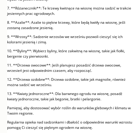
7. **Różaneczniki**: Te krzewy kwitnące na wiosnę można sadzić w trakcie
jesiennych prac ogrodowych.
8. **Azalie**: Azalie to piękne krzewy, które będą kwitły na wiosnę, jeśli
zostaną zasadzone jesienią.
9. **Wrzosy**: Sadzenie wrzosów we wrześniu pozwoli cieszyć się ich
kolorami jesienią i zimą.
10. **Byliny**: Wybierz byliny, które zakwitną na wiosnę, takie jak fiołki,
bergenie czy pierwiosnki.
11. **Drzewa owocowe**: Jeśli planujesz posadzić drzewa owocowe,
wrzesień jest odpowiednim czasem, aby rozpocząć.
12. **Drzewa ozdobne**: Drzewa ozdobne, takie jak magnolie, również
można sadzić we wrześniu.
13. **Kwiaty jednoroczne**: Dla barwnego ogrodu na wiosnę, posadź
kwiaty jednoroczne, takie jak begonie, bratki i pelargonie.
Pamiętaj, aby dostosować wybór roślin do warunków glebowych i klimatu w
Twoim regionie.
Regularna opieka nad sadzonkami i dbałość o odpowiednie warunki wzrostu
pomogą Ci cieszyć się pięknym ogrodem na wiosnę.