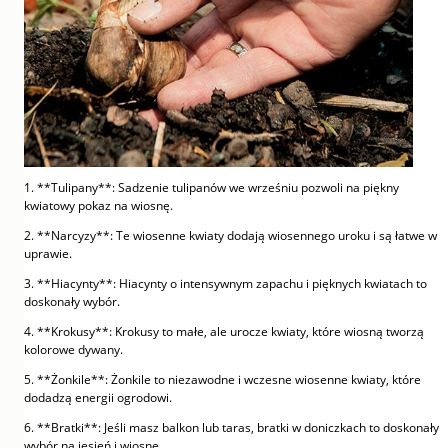
1. **Tulipany**: Sadzenie tulipanów we wrześniu pozwoli na piękny
kwiatowy pokaz na wiosnę.
2. **Narcyzy**: Te wiosenne kwiaty dodają wiosennego uroku i są łatwe w
uprawie.
3. **Hiacynty**: Hiacynty o intensywnym zapachu i pięknych kwiatach to
doskonały wybór.
4. **Krokusy**: Krokusy to małe, ale urocze kwiaty, które wiosną tworzą
kolorowe dywany.
5. **Żonkile**: Żonkile to niezawodne i wczesne wiosenne kwiaty, które
dodadzą energii ogrodowi.
6. **Bratki**: Jeśli masz balkon lub taras, bratki w doniczkach to doskonały
wybór na jesień i wiosnę.