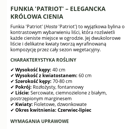
FUNKIA 'PATRIOT' – ELEGANCKA
KRÓLOWA CIENIA
Funkia 'Patriot' (
Hosta
'Patriot') to wyjątkowa bylina o
kontrastowym wybarwieniu liści, która rozświetli
każde cieniste miejsce w ogrodzie. Jej dwukolorowe
liście i delikatne kwiaty tworzą wyrafinowaną
kompozycję przez cały sezon wegetacyjny.
CHARAKTERYSTYKA ROŚLINY
✔
Wysokość kępy:
40 cm
✔
Wysokość z kwiatostanem:
60 cm
✔
Szerokość kępy:
70-80 cm
✔
Pokrój:
Rozłożysty, fontannowy
✔
Liście:
Sercowate, ciemnozielone z białym,
postrzępionym marginesem
✔
Kwiaty:
Fioletowe, dzwonkowate
✔
Okres kwitnienia:
Czerwiec-lipiec
WYMAGANIA UPRAWOWE