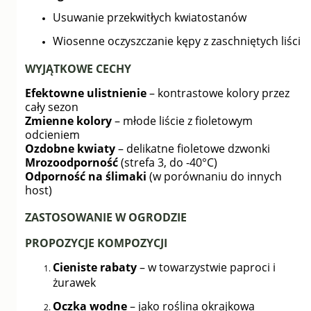
Usuwanie przekwitłych kwiatostanów
Wiosenne oczyszczanie kępy z zaschniętych liści
WYJĄTKOWE CECHY
Efektowne ulistnienie
– kontrastowe kolory przez
cały sezon
Zmienne kolory
– młode liście z fioletowym
odcieniem
Ozdobne kwiaty
– delikatne fioletowe dzwonki
Mrozoodporność
(strefa 3, do -40°C)
Odporność na ślimaki
(w porównaniu do innych
host)
ZASTOSOWANIE W OGRODZIE
PROPOZYCJE KOMPOZYCJI
Cieniste rabaty
– w towarzystwie paproci i
żurawek
Oczka wodne
– jako roślina okrajkowa