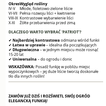
Okres
Wygląd rośliny
IV-V
Młode, fioletowo-zielone liście
VI-VII
Pełnia rozwoju liści + kwitnienie
VIII-IX
Kontrastowe wybarwienie liści
X-XI
Żółte przebarwienia przed zimą
DLACZEGO WARTO WYBRAĆ 'PATRIOT'?
✔
Najbardziej kontrastowa
odmiana wśród funkii
✔
Łatwa w uprawie
– idealna dla początkujących
✔
Długowieczna
– w jednym miejscu może rosnąć
15-20 lat
✔
Uniwersalna
– do ogrodu i donic
WSKAZÓWKA:
Posadź funkję w pobliżu miejsc
wypoczynkowych – jej duże liście tworzą doskonałe
tło dla innych roślin!
ZAMÓW JUŻ DZIŚ I ROZŚWIETL SWÓJ OGRÓD
ELEGANCKĄ FUNKIĄ!