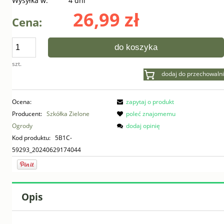
Wysyłka w:
4 dni
26,99 zł
Cena:
do koszyka
szt.
dodaj do przechowalni
Ocena:
zapytaj o produkt
Producent:
Szkółka Zielone
poleć znajomemu
Ogrody
dodaj opinię
Kod produktu:
5B1C-
59293_20240629174044
Opis