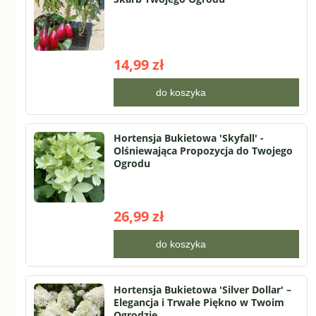
14,99 zł
do koszyka
Hortensja Bukietowa 'Skyfall' -
Olśniewająca Propozycja do Twojego
Ogrodu
26,99 zł
do koszyka
Hortensja Bukietowa 'Silver Dollar' –
Elegancja i Trwałe Piękno w Twoim
Ogrodzie