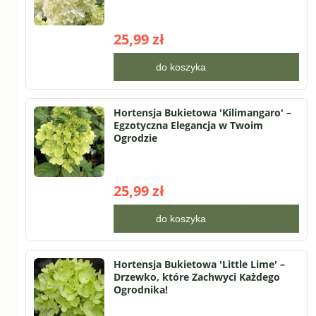
25,99 zł
do koszyka
Hortensja Bukietowa 'Kilimangaro' –
Egzotyczna Elegancja w Twoim
Ogrodzie
25,99 zł
do koszyka
Hortensja Bukietowa 'Little Lime' –
Drzewko, które Zachwyci Każdego
Ogrodnika!