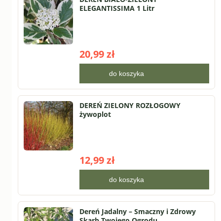
ELEGANTISSIMA 1 Litr
20,99 zł
do koszyka
DEREŃ ZIELONY ROZŁOGOWY
żywoplot
12,99 zł
do koszyka
Dereń Jadalny – Smaczny i Zdrowy
Skarb Twojego Ogrodu