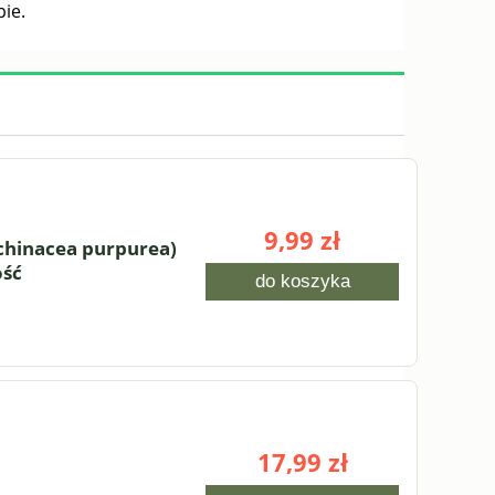
ie.
A
HOSTA 'SHADOWLAND COAST TO
COAST' (Funkia) – Złocista Królowa
Cienia
16,50 zł
9,99 zł
chinacea purpurea)
ość
do koszyka
do koszyka
17,99 zł