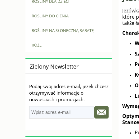
ROŚLINY DLA DZIECI
Jeżówk
ROŚLINY DO CIENIA
które 
także ł
ROŚLINY NA SŁONECZNĄ RABATĘ
Charak
W
RÓŻE
S
P
Zielony Newsletter
K
O
Podaj swój adres e-mail, jeżeli chcesz
otrzymywać informacje o
Li
nowościach i promocjach.
Wymag
Optym
Stanow
P