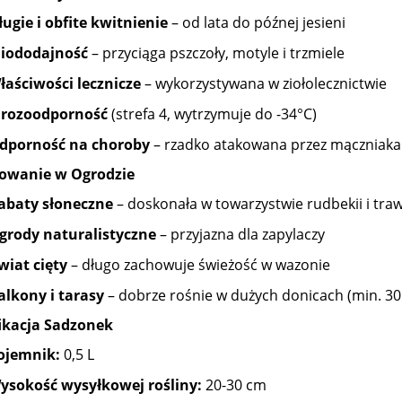
ługie i obfite kwitnienie
– od lata do późnej jesieni
iododajność
– przyciąga pszczoły, motyle i trzmiele
łaściwości lecznicze
– wykorzystywana w ziołolecznictwie
rozoodporność
(strefa 4, wytrzymuje do -34°C)
dporność na choroby
– rzadko atakowana przez mączniaka
owanie w Ogrodzie
abaty słoneczne
– doskonała w towarzystwie rudbekii i tr
grody naturalistyczne
– przyjazna dla zapylaczy
wiat cięty
– długo zachowuje świeżość w wazonie
alkony i tarasy
– dobrze rośnie w dużych donicach (min. 30
ikacja Sadzonek
ojemnik:
0,5 L
ysokość wysyłkowej rośliny:
20-30 cm