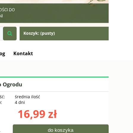
Koszyk:
(pusty)
og
Kontakt
o Ogrodu
ść:
średnia ilość
w:
4 dni
16,99 zł
do koszyka
.