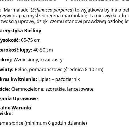
a 'Marmalade' (
Echinacea purpurea
) to wyjątkowa bylina o p
przywodzą na myśl słoneczną marmoladę. Ta niezwykła odmia
atwością uprawy, dzięki czemu stanowi prawdziwą ozdobę let
terystyka Rośliny
ysokość:
65-75 cm
zerokość kępy:
40-50 cm
okrój:
Wzniesiony, krzaczasty
wiaty:
Pełne, pomarańczowe (średnica 8-10 cm)
kres kwitnienia:
Lipiec – październik
ście:
Ciemnozielone, szorstkie, lancetowate
ania Uprawowe
alne Warunki
isko:
ełne słońce (minimum 6 godzin dziennie)