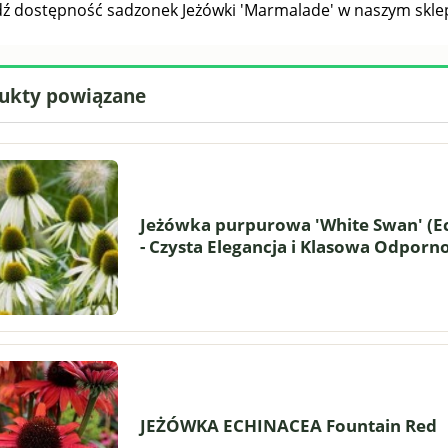
ź dostępność sadzonek Jeżówki 'Marmalade' w naszym sklep
ukty powiązane
IK SUMMER PASTELS
OSTRÓŻKA WIELOKWIATOW
'PACIFIC SUMMER SKIES'
(Delphinium grandiflorum) –
10,99 zł
17,99 zł
Niebieska Wieża Kwiatów
Jeżówka purpurowa 'White Swan' (E
- Czysta Elegancja i Klasowa Odporn
do koszyka
do koszyka
JEŻÓWKA ECHINACEA Fountain Red