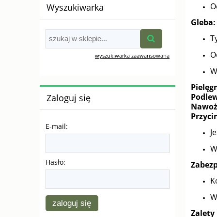
O
Wyszukiwarka
Gleba:
T
O
wyszukiwarka zaawansowana
W
Pielęg
Podlew
Zaloguj się
Nawoż
Przyci
E-mail:
J
W
Hasło:
Zabezp
K
W
zaloguj się
Zalet