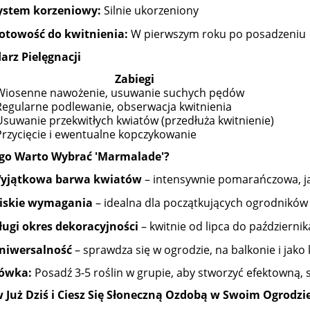
ystem korzeniowy:
Silnie ukorzeniony
otowość do kwitnienia:
W pierwszym roku po posadzeniu
arz Pielęgnacji
Zabiegi
Wiosenne nawożenie, usuwanie suchych pędów
Regularne podlewanie, obserwacja kwitnienia
Usuwanie przekwitłych kwiatów (przedłuża kwitnienie)
Przycięcie i ewentualne kopczykowanie
go Warto Wybrać 'Marmalade'?
yjątkowa barwa kwiatów
– intensywnie pomarańczowa, ja
iskie wymagania
– idealna dla początkujących ogrodników
ługi okres dekoracyjności
– kwitnie od lipca do październik
niwersalność
– sprawdza się w ogrodzie, na balkonie i jako 
ówka:
Posadź 3-5 roślin w grupie, aby stworzyć efektowną,
Już Dziś i Ciesz Się Słoneczną Ozdobą w Swoim Ogrodzie