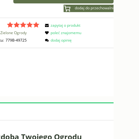
dodaj do przechowalni
zapytaj o produkt
Zielone Ogrody
poleć znajomemu
tu:
779B-49725
dodaj opinię
zdoba Twojego Ogrodu