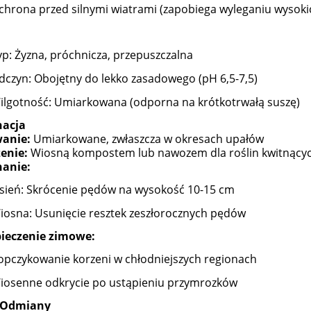
chrona przed silnymi wiatrami (zapobiega wyleganiu wysok
yp: Żyzna, próchnicza, przepuszczalna
dczyn: Obojętny do lekko zasadowego (pH 6,5-7,5)
ilgotność: Umiarkowana (odporna na krótkotrwałą suszę)
nacja
anie:
Umiarkowane, zwłaszcza w okresach upałów
enie:
Wiosną kompostem lub nawozem dla roślin kwitnący
nanie:
esień: Skrócenie pędów na wysokość 10-15 cm
iosna: Usunięcie resztek zeszłorocznych pędów
ieczenie zimowe:
opczykowanie korzeni w chłodniejszych regionach
iosenne odkrycie po ustąpieniu przymrozków
y Odmiany