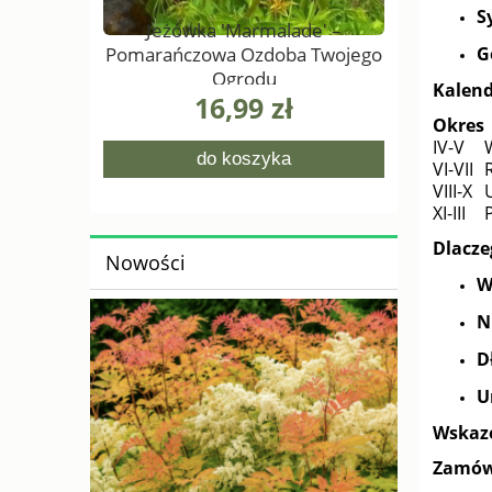
S
Jeżówka 'Marmalade' –
Pomarańczowa Ozdoba Twojego
G
Ogrodu
Kalend
16,99 zł
Okres
IV-V
do koszyka
VI-VII
VIII-X
XI-III
Dlacze
Nowości
W
N
D
U
Wskaz
Zamów 