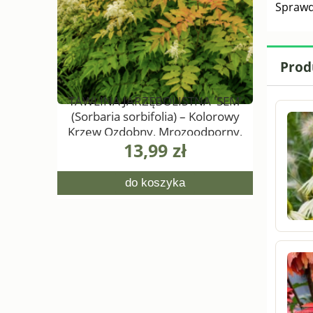
Sprawd
Prod
rspinne'
TAWLINA JARZĘBOLISTNA 'SEM'
KRWAWN
sis)
(Sorbaria sorbifolia) – Kolorowy
Krzew Ozdobny, Mrozoodporny,
13,99 zł
0,5L
do koszyka