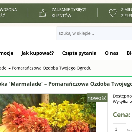
mocje
Jak kupować?
Częste pytania
O nas
Bl
ade' – Pomarańczowa Ozdoba Twojego Ogrodu
wka 'Marmalade' – Pomarańczowa Ozdoba Twojeg
Dostępno
nowość
Wysyłka 
Cena:
szt