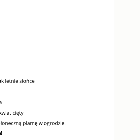
k letnie słońce
a
kwiat cięty
 słoneczną plamę w ogrodzie.
!