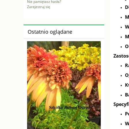
Nie pamiętasz hasła?
D
Zarejestruj się
M
W
Ostatnio oglądane
M
O
Zastos
R
O
K
B
Specyf
P
W