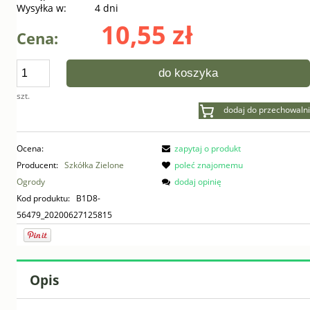
Wysyłka w:
4 dni
10,55 zł
Cena:
do koszyka
szt.
dodaj do przechowalni
Ocena:
zapytaj o produkt
Producent:
Szkółka Zielone
poleć znajomemu
Ogrody
dodaj opinię
Kod produktu:
B1D8-
56479_20200627125815
Opis