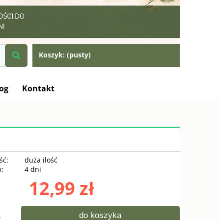
Koszyk:
(pusty)
og
Kontakt
ść:
duża ilość
w:
4 dni
12,99 zł
do koszyka
.