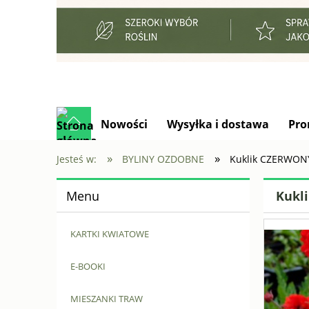
Nowości
Wysyłka i dostawa
Pro
»
»
Jesteś w:
BYLINY OZDOBNE
Kuklik CZERWONY
Menu
Kukl
KARTKI KWIATOWE
E-BOOKI
MIESZANKI TRAW