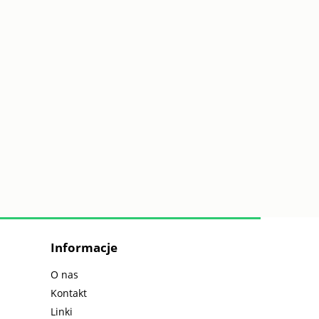
A
HOSTA 'SHADOWLAND COAST TO
COAST' (Funkia) – Złocista Królowa
Cienia
16,50 zł
do koszyka
Informacje
O nas
Kontakt
Linki