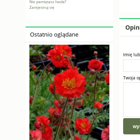
Nie pamiętasz hasła?
Zarejestruj się
Opini
Ostatnio oglądane
Imię lu
Twoja o
wyś