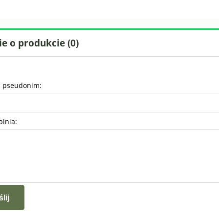
e o produkcie (0)
b pseudonim:
pinia:
lij