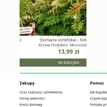
rspinne'
TAWLINA JARZĘBOLISTNA 'SEM'
KRWAWN
sis)
(Sorbaria sorbifolia) – Kolorowy
Krzew Ozdobny, Mrozoodporny,
13,99 zł
0,5L
do koszyka
Zakupy
Pomoc
Czas realizacji zamówienia
Jak kupow
Formy płatności
Częste pyt
Koszt dostawy
Polityka p