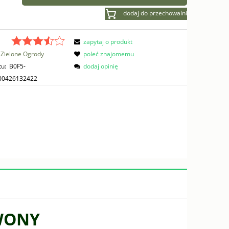
dodaj do przechowalni
zapytaj o produkt
Zielone Ogrody
poleć znajomemu
tu:
B0F5-
dodaj opinię
00426132422
WONY