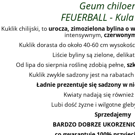
Geum chiloe
FEUERBALL - Kula 
Kuklik chilijski, to
u
rocza, zimozielona bylina o 
intensywnym,
czerwonym
Kuklik dorasta do około 40-60 cm wysokości
Liście byliny są zielone, delika
Od lipa do sierpnia roślinę zdobią pełne,
sz
Kuklik zwykle sadzony jest na rabatach
Ładnie prezentuje się sadzony w n
Kwiaty nadają się również 
Lubi dość żyzne i wilgotne gleby
Sprzedajemy
BARDZO DOBRZE UKORZENIO
co gwarantuje 100% przyjęcie