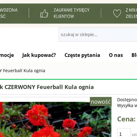
mocje
Jak kupować?
Częste pytania
O nas
Bl
 Feuerball Kula ognia
ik CZERWONY Feuerball Kula ognia
Dostępno
nowość
Wysyłka 
Cena:
szt