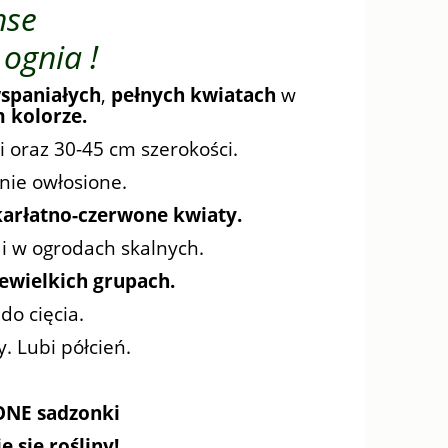
nse
ognia !
wspaniałych
,
pełnych kwiatach
w
 kolorze.
 oraz 30-45 cm szerokości.
tnie owłosione.
karłatno-czerwone kwiaty.
 i w ogrodach skalnych.
iewielkich grupach.
do cięcia.
. Lubi półcień.
NE sadzonki
 się rośliny!