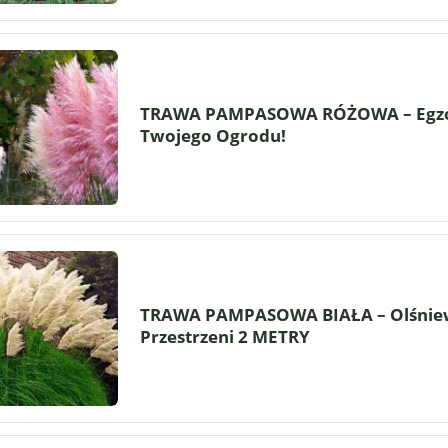
TRAWA PAMPASOWA RÓŻOWA – Egzo
Twojego Ogrodu!
IK SUMMER PASTELS
OSTRÓŻKA WIELOKWIATOW
'PACIFIC SUMMER SKIES'
(Delphinium grandiflorum) –
10,99 zł
17,99 zł
Niebieska Wieża Kwiatów
do koszyka
do koszyka
TRAWA PAMPASOWA BIAŁA – Olśniew
Przestrzeni 2 METRY