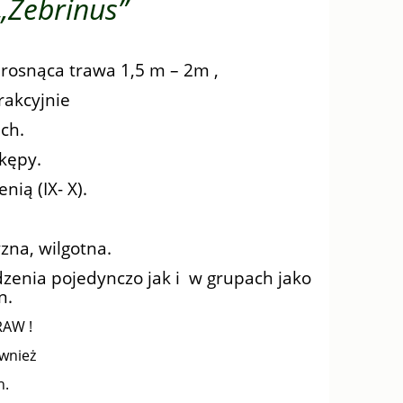
„Zebrinus”
 rosnąca trawa 1,5 m – 2m ,
rakcyjnie
ch.
kępy.
nią (IX- X).
zna, wilgotna.
dzenia pojedynczo jak i w grupach jako
n.
RAW !
ównież
h.