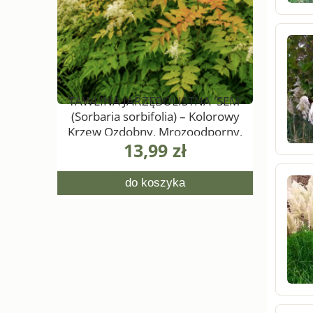
rspinne'
TAWLINA JARZĘBOLISTNA 'SEM'
KRWAWN
sis)
(Sorbaria sorbifolia) – Kolorowy
Krzew Ozdobny, Mrozoodporny,
13,99 zł
0,5L
do koszyka