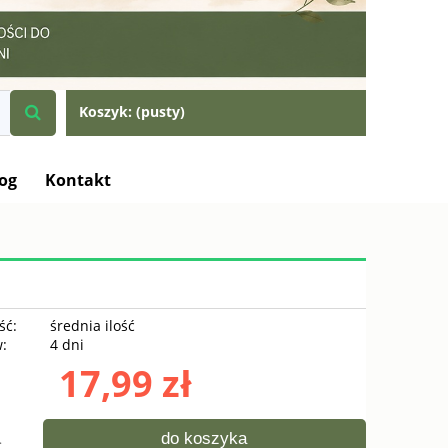
Koszyk:
(pusty)
og
Kontakt
ść:
średnia ilość
w:
4 dni
17,99 zł
do koszyka
.