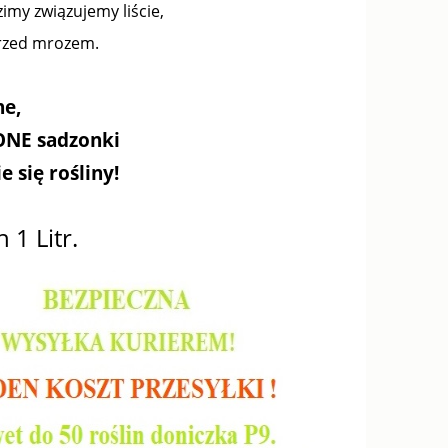
imy związujemy liście,
przed mrozem.
ne,
NE sadzonki
 się rośliny!
 1 Litr.