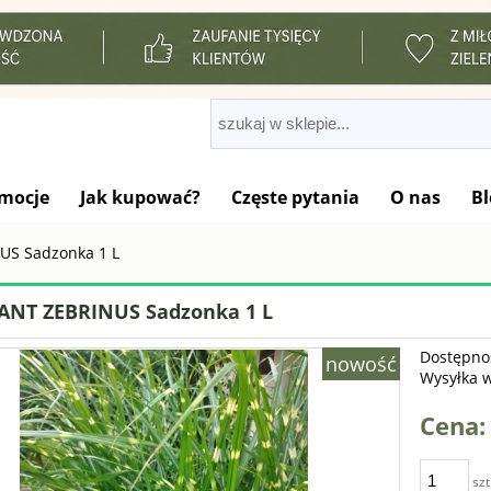
mocje
Jak kupować?
Częste pytania
O nas
Bl
US Sadzonka 1 L
ANT ZEBRINUS Sadzonka 1 L
Dostępno
nowość
Wysyłka 
Cena:
szt