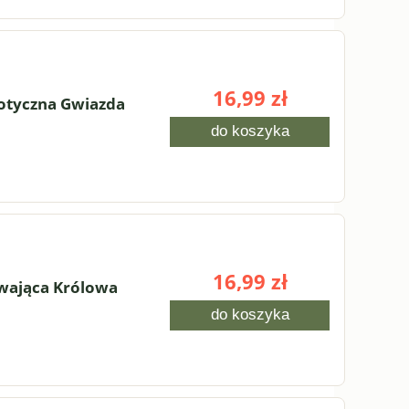
16,99 zł
tyczna Gwiazda
A
HOSTA 'SHADOWLAND COAST TO
do koszyka
COAST' (Funkia) – Złocista Królowa
Cienia
16,50 zł
do koszyka
16,99 zł
ająca Królowa
do koszyka