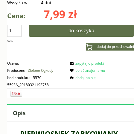
Wysyłka w:
4 dni
7,99 zł
Cena:
do koszyka
szt.
dodaj do przechowalni
Ocena:
zapytaj o produkt
Producent:
Zielone Ogrody
poleć znajomemu
Kod produktu:
557C-
dodaj opinię
5593A_20180321193758
Opis
PIERWIOSNEK ZĄBKOWANY