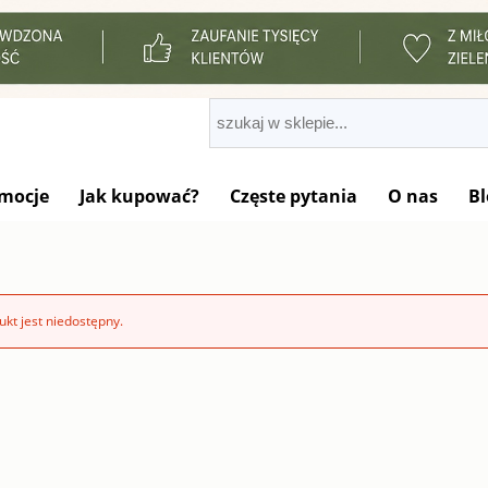
mocje
Jak kupować?
Częste pytania
O nas
Bl
kt jest niedostępny.