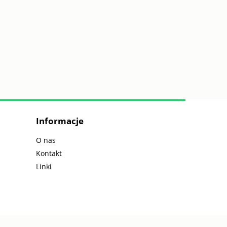
A
HOSTA 'SHADOWLAND COAST TO
COAST' (Funkia) – Złocista Królowa
Cienia
16,50 zł
do koszyka
Informacje
O nas
Kontakt
Linki