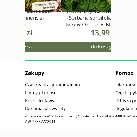
rspinne'
TAWLINA JARZĘBOLISTNA 'SEM'
KRWAWN
sis)
(Sorbaria sorbifolia) – Kolorowy
Krzew Ozdobny, Mrozoodporny,
13,99 zł
0,5L
do koszyka
Zakupy
Pomoc
Czas realizacji zamówienia
Jak kupow
Formy płatności
Częste pyt
Koszt dostawy
Polityka p
Reklamacje i zwroty
Regulamin
<meta name="p:domain_verify" content="1bb14b4f788064ce4ba
AW-17337722011